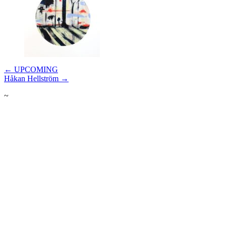
Post
← UPCOMING
Håkan Hellström →
navigation
~